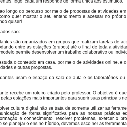
rentes, logo, cada um responde de forma única aos estímulos.
ao longo do percurso por meio de propostas de atividades em 
r como quer mostrar o seu entendimento e acessar no própri
ndo quiser!
zados são:
antes são organizados em grupos que realizam tarefas de aco
ando entre as estações (grupos) até o final de toda a ativida
 modelo permite desenvolver um trabalho colaborativo ou indivi
studa o conteúdo em casa, por meio de atividades online, e o 
idades e outras propostas.
antes usam o espaço da sala de aula e os laboratórios ou m
nte recebe um roteiro criado pelo professor. O objetivo é q
pelas estações mais importantes para suprir suas principais ne
ver cultura digital não se trata de somente utilizar as ferrame
unicação de forma significativa para as nossas práticas ed
formação e conhecimento, resolver problemas, exercer o pro
 ao se planejar o ensino híbrido, devemos escolher as ferramenta