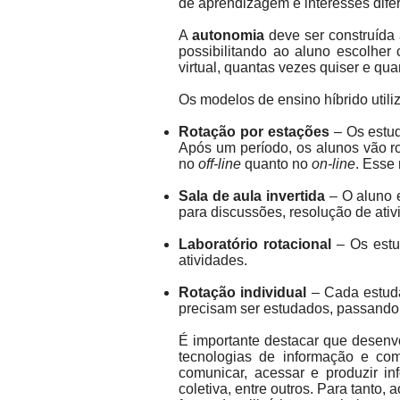
de aprendizagem e interesses dife
A
autonomia
deve ser construída 
possibilitando ao aluno escolhe
virtual, quantas vezes quiser e qua
Os modelos de ensino híbrido utili
Rotação por estações
– Os estud
Após um período, os alunos vão rod
no
off-line
quanto no
on-line
. Esse
Sala de aula invertida
– O aluno e
para discussões, resolução de ativ
Laboratório rotacional
– Os estud
atividades.
Rotação individual
– Cada estuda
precisam ser estudados, passando 
É importante destacar que desenvol
tecnologias de informação e com
comunicar, acessar e produzir in
coletiva, entre outros. Para tanto,