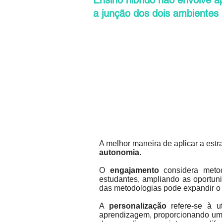
Ensino híbrido não envolve a
a junção dos dois ambientes 
A melhor maneira de aplicar a estr
autonomia
.
O
engajamento
considera metod
estudantes, ampliando as oportuni
das metodologias pode expandir o 
A
personalização
refere-se à ut
aprendizagem, proporcionando uma 