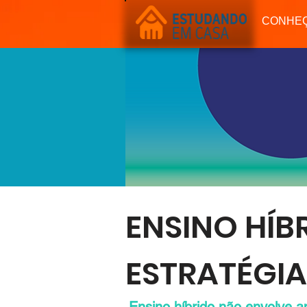
Início
Bernoulli Sistema de Ensino
CONHE
CONHEÇA
APOIO EDUCACIO
ENSINO HÍB
ESTRATÉGIA