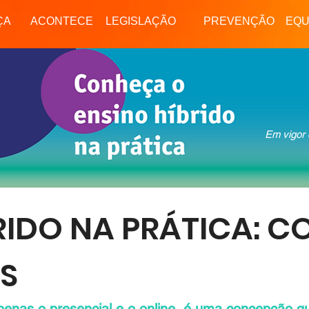
Meu Bernoulli
Tecnologias Educacionais
Professor
Aluno
Li
ÇA
ACONTECE
LEGISLAÇÃO
PREVENÇÃO
EQU
Em vigor
NAL
CALENDÁRIO
EVENTOS
GALERIA
RIDO NA PRÁTICA: C
S