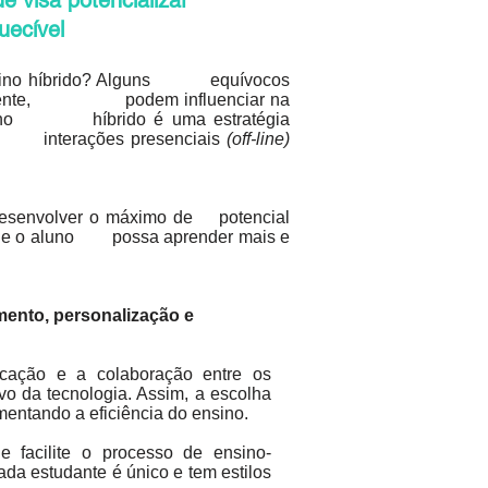
e visa potencializar
uecível
 ensino híbrido? Alguns equívocos
entemente, podem influenciar na
nsino híbrido é uma estratégia
a interações presenciais
(off-line)
 desenvolver o máximo de potencial
 que o aluno possa aprender mais e
mento,
personalização e
icação e a colaboração entre os
vo da tecnologia. Assim, a escolha
entando a eficiência do ensino.
e facilite o processo de ensino-
da estudante é único e tem estilos