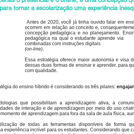
penas o presencial e o online, é uma concepção qu
para tornar a escolarização uma experiência inesq
Antes de 2020, você já tinha ouvido falar em
ocorrem em relação ao conceito e, consequ
concepção pedagógica e no planejamento. E
pedagógica na qual o estudante aprende vi
combinadas com instruções digitais
(on-line)
.
Essa estratégia oferece maior autonomia e visa
dessas duas formas de ensinar e aprender, para
com qualidade.
atégia do ensino híbrido é considerando os três pilares:
engaja
ologias que possibilitam a aprendizagem ativa, a comun
dades de interação e de aprendizagem por meio do uso criati
momento de aprendizagem para fora da sala de aula física, aum
ilização de todas as ferramentas disponíveis de forma qu
experiência incrível para os estudantes. Considerando que ca