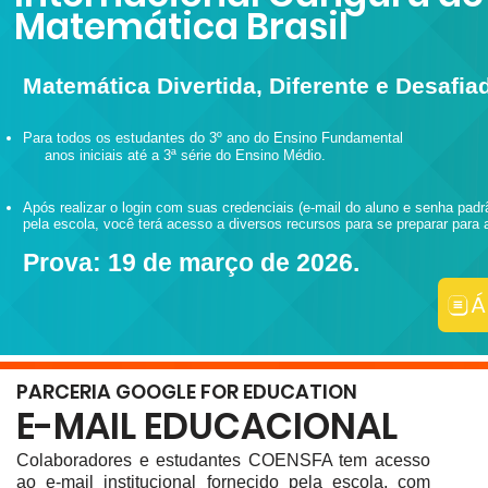
Matemática Brasil
Matemática Divertida, Diferente e Desafia
Para todos os estudantes do 3º ano do Ensino Fundamental
anos iniciais até a 3ª série do Ensino Médio.
Após realizar o login com suas credenciais (e-mail do aluno e senha padr
pela escola, você terá acesso a diversos recursos para se preparar para 
Prova: 19 de março de 2026.
Á
PARCERIA GOOGLE FOR EDUCATION
E-MAIL EDUCACIONAL
Colaboradores e estudantes COENSFA tem acesso
ao e-mail institucional fornecido pela escola, com