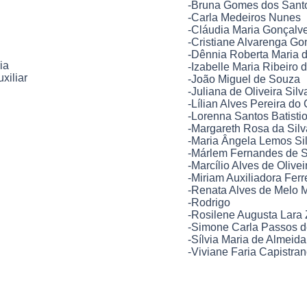
-Bruna Gomes dos Sant
-Carla Medeiros Nunes
-Cláudia Maria Gonçalv
-Cristiane Alvarenga Go
-Dênnia Roberta Maria d
ia
-Izabelle Maria Ribeiro
xiliar
-João Miguel de Souza
-Juliana de Oliveira Silv
-Lílian Alves Pereira do
-Lorenna Santos Batistio
-Margareth Rosa da Silv
-Maria Ângela Lemos Si
-Márlem Fernandes de 
-Marcílio Alves de Olivei
-Miriam Auxiliadora Ferr
-Renata Alves de Melo 
-Rodrigo
-Rosilene Augusta Lara
-Simone Carla Passos 
-Sílvia Maria de Almei
-Viviane Faria Capistra