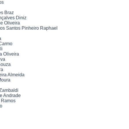
os
es Braz
nçalves Diniz
e Oliveira
 dos Santos Pinheiro Raphael
a
 Carmo
li
a Oliveira
lva
Souza
ra
eira Almeida
Moura
 Zambaldi
de Andrade
da Ramos
no