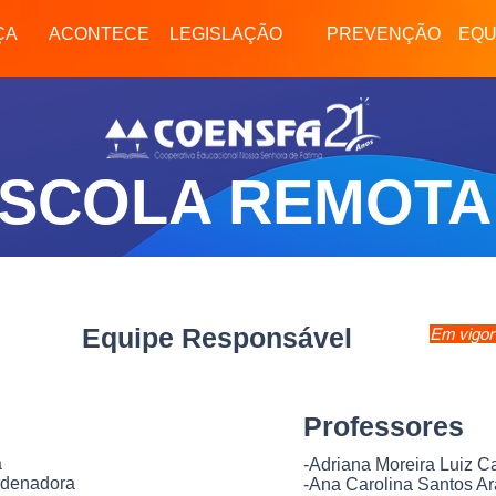
Meu Bernoulli
Tecnologias Educacionais
Professor
Aluno
Li
ÇA
ACONTECE
LEGISLAÇÃO
PREVENÇÃO
EQU
SCOLA REMOT
NAL
CALENDÁRIO
EVENTOS
GALERIA
Equipe Responsável
Em vigor
Professores
a
-Adriana Moreira Luiz 
ordenadora
-Ana Carolina Santos Ar