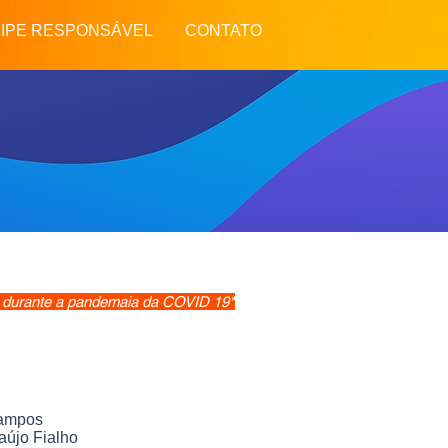
vraria
IPE RESPONSÁVEL
CONTATO
A
LISTA DE ESPERA
CONTATO
 durante a pandemaia da COVID 19*
Campos
aújo Fialho