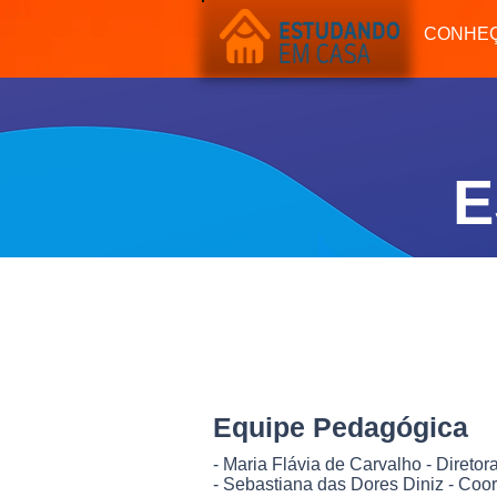
Início
Bernoulli Sistema de Ensino
CONHE
E
CONHEÇA
APOIO EDUCACIO
Equipe Pedagógica
- Maria Flávia de Carvalho - Diretor
- Sebastiana das Dores Diniz - Co